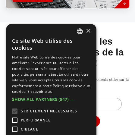
plus
×
Ne manquez pas les
Ce site Web utilise des
DUTCH
cookies
dernières nouvelles de la
FRENCH
Notre site Web utilise des cookies pour
construction!
améliorer l'expérience utilisateur. Les
cookies sont utilisés pour afficher des
publicités personnalisées. En utilisant notre
Recevez nos mises à jour hebdomadaires pleines de conseils utiles sur la
site web, vous acceptez tous les cookies
conformément à notre Politique relative aux
construction et la rénovation.
cookies.
En savoir plus
SHOW ALL PARTNERS
(847) →
E-
mail
STRICTEMENT NÉCESSAIRES
PERFORMANCE
CIBLAGE