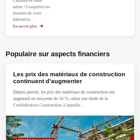
Calculez-le vous-
même ! Complétez les
données de votre
habitation...
En savoir plus
sur
Calculez
votre
budget
Populaire sur aspects financiers
Les prix des matériaux de construction
continuent d'augmenter
Depuis janvier, les prix des matériaux de construction ont
augmenté en moyenne de 16 %, selon une étude de la
Confédération Construction à laquelle...
Savoir