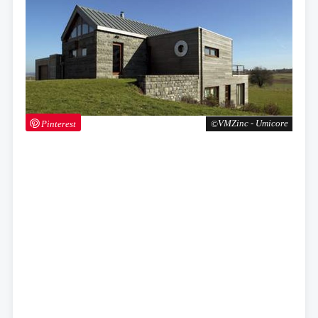
Pinterest
VMZinc - Umicore