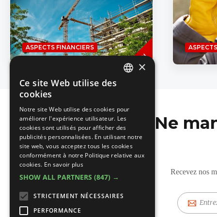
ouvriers d
Depuis janvier, les prix des matériaux
contient u
de construction ont augmenté en
moyenne de 16 %, selon une étude de
la Confédération Construction à
Savoir
laquelle...
ASPECTS FINANCIERS
ASPECTS
plus
×
Ce site Web utilise des
DUTCH
cookies
FRENCH
Notre site Web utilise des cookies pour
Ne man
améliorer l'expérience utilisateur. Les
cookies sont utilisés pour afficher des
publicités personnalisées. En utilisant notre
site web, vous acceptez tous les cookies
conformément à notre Politique relative aux
cookies.
En savoir plus
Recevez nos mis
SHOW ALL PARTNERS
(847) →
STRICTEMENT NÉCESSAIRES
E-
mail
PERFORMANCE