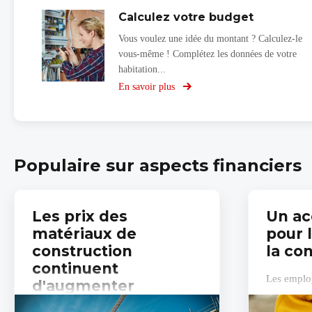
Calculez votre budget
Vous voulez une idée du montant ? Calculez-le
vous-même ! Complétez les données de votre
habitation...
En savoir plus
sur
Calculez
votre
budget
Populaire sur aspects financiers
Les prix des
Un ac
matériaux de
pour 
construction
la co
continuent
Les employ
d'augmenter
parvenus à