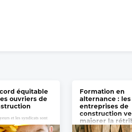
cord équitable
Formation en
les ouvriers de
alternance : les
nstruction
entreprises de
construction ve
eurs et les syndicats sont
majorer la rétri
 un accord pour les 147 000
des apprenants