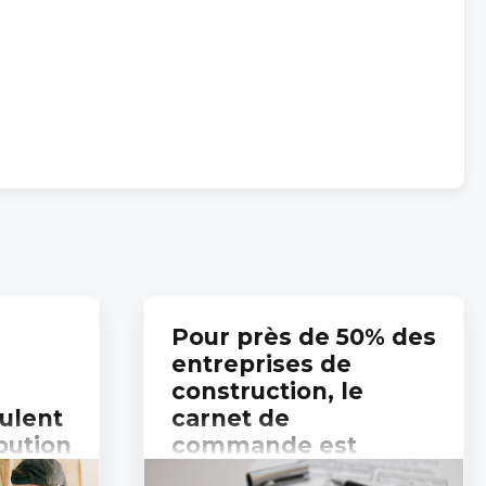
Pour près de 50% des
entreprises de
construction, le
ulent
carnet de
bution
commande est
 de
moins fourni qu’à