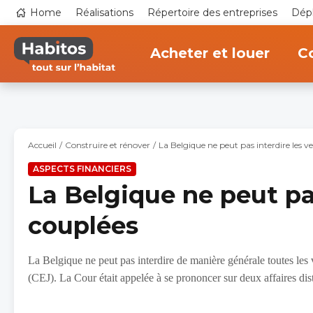
Aller
Top
Home
Réalisations
Répertoire des entreprises
Dépl
au
navigation
contenu
Main
principal
navigation
Acheter et louer
Co
Accueil
Construire et rénover
La Belgique ne peut pas interdire les v
ASPECTS FINANCIERS
La Belgique ne peut pas
couplées
La Belgique ne peut pas interdire de manière générale toutes les
(CEJ). La Cour était appelée à se prononcer sur deux affaires dist