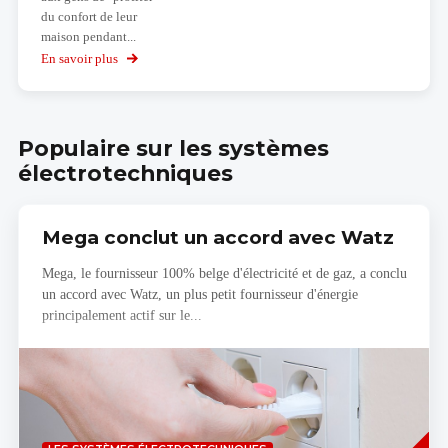
du confort de leur
maison pendant...
En savoir plus
sur
L'application
de
réalité
virtuelle
Populaire sur les systèmes
KNX
électrotechniques
Mega conclut un accord avec Watz
Mega, le fournisseur 100% belge d'électricité et de gaz, a conclu
un accord avec Watz, un plus petit fournisseur d'énergie
principalement actif sur le...
Savoir