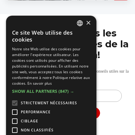
×
Ne manquez pas les
Ce site Web utilise des
DUTCH
cookies
dernières nouvelles de la
FRENCH
Notre site Web utilise des cookies pour
construction!
améliorer l'expérience utilisateur. Les
cookies sont utilisés pour afficher des
publicités personnalisées. En utilisant notre
Recevez nos mises à jour hebdomadaires pleines de conseils utiles sur la
site web, vous acceptez tous les cookies
conformément à notre Politique relative aux
construction et la rénovation.
cookies.
En savoir plus
SHOW ALL PARTNERS
(847) →
E-
mail
STRICTEMENT NÉCESSAIRES
PERFORMANCE
CIBLAGE
NON CLASSIFIÉS