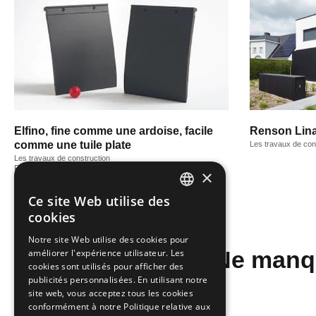
Elfino, fine comme une ardoise, facile
Renson Lina
comme une tuile plate
Les travaux de con
Les travaux de construction
Rénover
×
Ce site Web utilise des
DUTCH
cookies
FRENCH
Notre site Web utilise des cookies pour
Ne manqu
améliorer l'expérience utilisateur. Les
cookies sont utilisés pour afficher des
publicités personnalisées. En utilisant notre
site web, vous acceptez tous les cookies
conformément à notre Politique relative aux