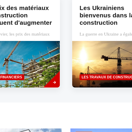
ix des matériaux
Les Ukrainiens
struction
bienvenus dans l
uent d'augmenter
construction
vier, les prix des matériaux
La guerre en Ukraine a égal
ction ont augmenté en
conséquences pour les entre
e 16 %, selon une étude de
construction dont les sous-tr
ration Construction à
occupent des travailleurs ukr
Savoir
 FINANCIERS
LES TRAVAUX DE CONSTRU
plus