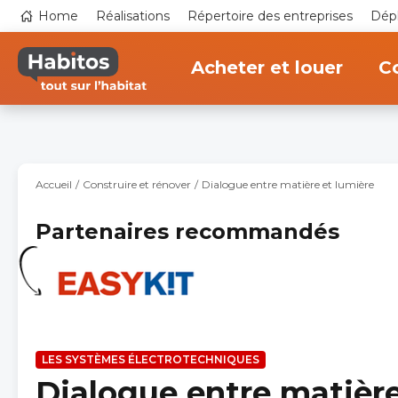
Aller
Top
Home
Réalisations
Répertoire des entreprises
Dépl
au
navigation
contenu
Main
principal
navigation
Acheter et louer
Co
Accueil
Construire et rénover
Dialogue entre matière et lumière
Partenaires recommandés
LES SYSTÈMES ÉLECTROTECHNIQUES
Dialogue entre matière