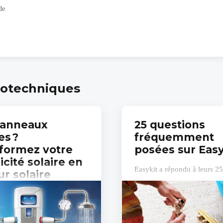
de
trotechniques
panneaux
25 questions
es ?
fréquemment
formez votre
posées sur Easy
icité solaire en
Easykit a répondu à leurs 25
ur solaire
les plus fréquemment posées
fe-eau thermodynamiques
tirent le meilleur parti de
té autoproduite. >> Les