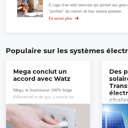
Il s'agit d'un outil innovant qui permet aux gens 
"profiter" du confort de leur maison pendant...
En savoir plus
sur
L'application
de
réalité
virtuelle
KNX
Populaire sur les systèmes élec
Mega conclut un
Des 
accord avec Watz
solair
Trans
Mega, le fournisseur 100% belge
électr
d'électricité et de gaz, a conclu un
chale
accord avec Watz, un plus petit
fournisseur d'énergie principalement
Les chauf
actif sur le...
d’Atlantic 
l’électrici