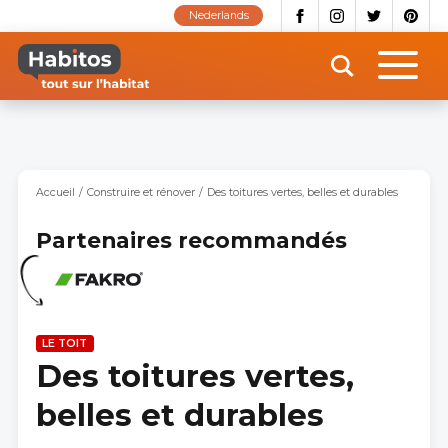
Aller
Nederlands
au
contenu
principal
Accueil
Construire et rénover
Des toitures vertes, belles et durables
Partenaires recommandés
LE TOIT
Des toitures vertes,
belles et durables