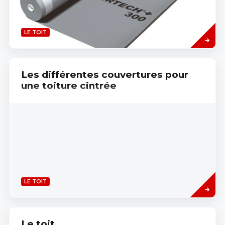
Read
LE TOIT
more
Les différentes couvertures pour
une toiture cintrée
Read
LE TOIT
more
Le toit