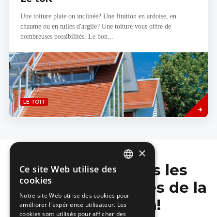
Une toiture plate ou inclinée? Une finition en ardoise, en
chaume ou en tuiles d'argile? Une toiture vous offre de
nombreuses possibilités. Le bon...
Read
LE TOIT
more
×
Ne manquez pas les
Ce site Web utilise des
DUTCH
cookies
dernières nouvelles de la
FRENCH
Notre site Web utilise des cookies pour
construction!
améliorer l'expérience utilisateur. Les
cookies sont utilisés pour afficher des