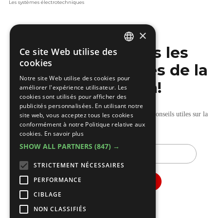
Les systèmes électrotechniques
×
Ne manquez pas les
Ce site Web utilise des
DUTCH
cookies
dernières nouvelles de la
FRENCH
Notre site Web utilise des cookies pour
construction!
améliorer l'expérience utilisateur. Les
cookies sont utilisés pour afficher des
publicités personnalisées. En utilisant notre
Recevez nos mises à jour hebdomadaires pleines de conseils utiles sur la
site web, vous acceptez tous les cookies
conformément à notre Politique relative aux
construction et la rénovation.
cookies.
En savoir plus
SHOW ALL PARTNERS
(847) →
E-
mail
STRICTEMENT NÉCESSAIRES
PERFORMANCE
CIBLAGE
NON CLASSIFIÉS