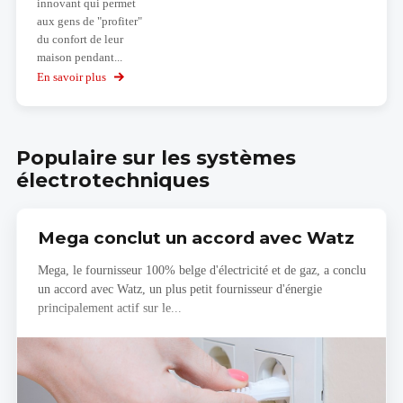
innovant qui permet
aux gens de "profiter"
du confort de leur
maison pendant...
En savoir plus
sur
L'application
de
réalité
virtuelle
Populaire sur les systèmes
KNX
électrotechniques
Mega conclut un accord avec Watz
Mega, le fournisseur 100% belge d'électricité et de gaz, a conclu
un accord avec Watz, un plus petit fournisseur d'énergie
principalement actif sur le...