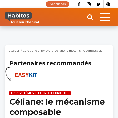
Aller
Nederlands
au
contenu
principal
Accueil
Construire et rénover
Céliane: le mécanisme composable
Partenaires recommandés
LES SYSTÈMES ÉLECTROTECHNIQUES
Céliane: le mécanisme
composable