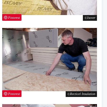
Pinterest
Isover
Pinterest
Recticel Insulation