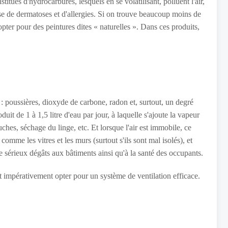
stitués d'hydrocarbures, lesquels en se volatilisant, polluent l'air,
ause de dermatoses et d'allergies. Si on trouve beaucoup moins de
 opter pour des peintures dites « naturelles ». Dans ces produits,
 : poussières, dioxyde de carbone, radon et, surtout, un degré
uit de 1 à 1,5 litre d'eau par jour, à laquelle s'ajoute la vapeur
ches, séchage du linge, etc. Et lorsque l'air est immobile, ce
comme les vitres et les murs (surtout s'ils sont mal isolés), et
sérieux dégâts aux bâtiments ainsi qu'à la santé des occupants.
ut impérativement opter pour un système de ventilation efficace.