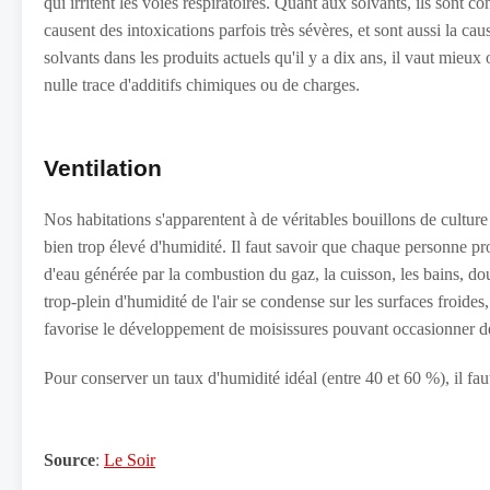
qui irritent les voies respiratoires. Quant aux solvants, ils sont con
causent des intoxications parfois très sévères, et sont aussi la c
solvants dans les produits actuels qu'il y a dix ans, il vaut mieux
nulle trace d'additifs chimiques ou de charges.
Ventilation
Nos habitations s'apparentent à de véritables bouillons de culture
bien trop élevé d'humidité. Il faut savoir que chaque personne prod
d'eau générée par la combustion du gaz, la cuisson, les bains, dou
trop-plein d'humidité de l'air se condense sur les surfaces froides, 
favorise le développement de moisissures pouvant occasionner de 
Pour conserver un taux d'humidité idéal (entre 40 et 60 %), il fa
Source
:
Le Soir