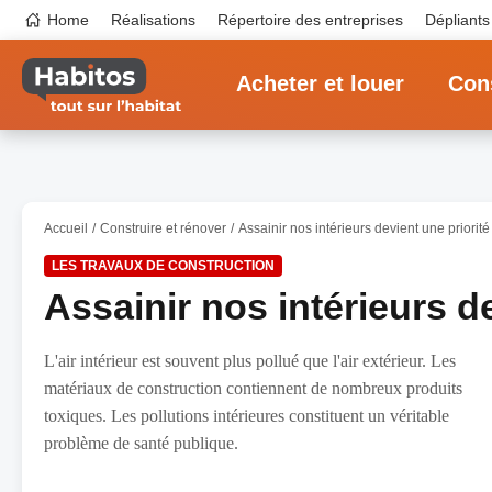
Aller
Top
Home
Réalisations
Répertoire des entreprises
Dépliants
au
navigation
contenu
Main
principal
navigation
Acheter et louer
Cons
Accueil
Construire et rénover
Assainir nos intérieurs devient une priorité
LES TRAVAUX DE CONSTRUCTION
Assainir nos intérieurs de
L'air intérieur est souvent plus pollué que l'air extérieur. Les
matériaux de construction contiennent de nombreux produits
toxiques. Les pollutions intérieures constituent un véritable
problème de santé publique.