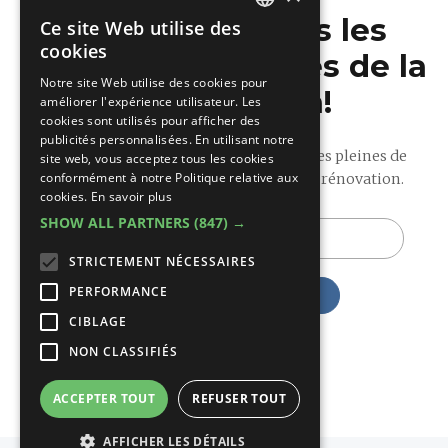
Ne manquez pas les
Ce site Web utilise des
DUTCH
cookies
dernières nouvelles de la
FRENCH
Notre site Web utilise des cookies pour
construction!
améliorer l'expérience utilisateur. Les
cookies sont utilisés pour afficher des
publicités personnalisées. En utilisant notre
Recevez nos mises à jour hebdomadaires pleines de
site web, vous acceptez tous les cookies
conformément à notre Politique relative aux
conseils utiles sur la construction et la rénovation.
cookies.
En savoir plus
SHOW ALL PARTNERS
(847) →
E-
mail
STRICTEMENT NÉCESSAIRES
PERFORMANCE
CIBLAGE
NON CLASSIFIÉS
ACCEPTER TOUT
REFUSER TOUT
AFFICHER LES DÉTAILS