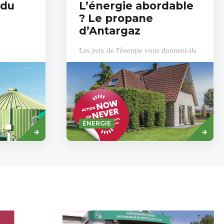
 du
L’énergie abordable
? Le propane
d’Antargaz
Les prix de l'énergie vous donnent-ils
des prises de tête ? Le prix du gaz
s
propane est resté relativement stable
elé gaz
par rapport au gaz naturel et vous...
r à la
passer à
Savoir
Read
ÉNERGIE
plus
more