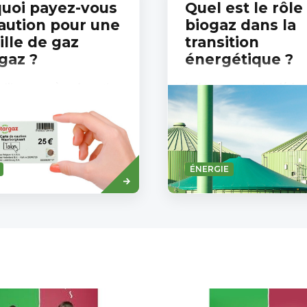
uoi payez-vous
Quel est le rôle
aution pour une
biogaz dans la
ille de gaz
transition
gaz ?
énergétique ?
tilise un système de caution
Le biogaz extrait des déchet
outeilles de gaz. La première
alimentaires (également app
ous achetez une bouteille de
renouvelable) peut contribue
n point de vente...
transition énergétique. Tout 
l...
Savoir
ÉNERGIE
plus