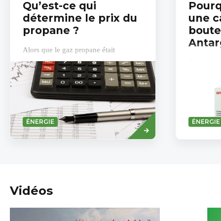
Qu’est-ce qui
Pourq
détermine le prix du
une c
propane ?
boute
Antar
Alors que le gaz propane était
auparavant plus cher que le gaz
Antargaz u
naturel, le prix du propane s’est
pour ses b
stabilisé depuis juin 2022 et est même
fois que v
devenu...
gaz dans u
Savoir
ÉNERGIE
ÉNERGIE
plus
Vidéos