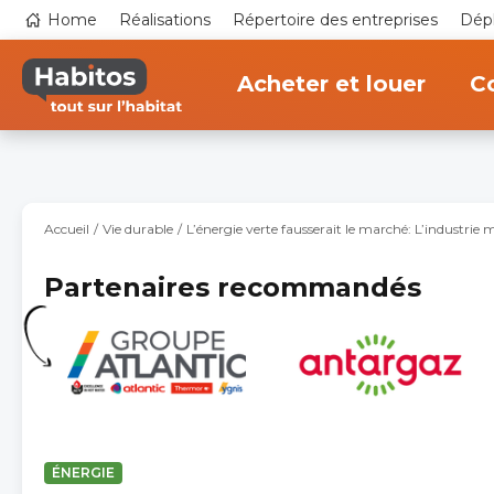
Aller
Top
Home
Réalisations
Répertoire des entreprises
Dépl
au
navigation
contenu
Main
principal
navigation
Acheter et louer
Co
Accueil
Vie durable
L’énergie verte fausserait le marché: L’industrie
Partenaires recommandés
ÉNERGIE