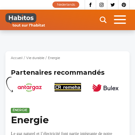
Aller
Nederlands
au
contenu
principal
Accueil
Vie durable
Energie
Partenaires recommandés
ÉNERGIE
Energie
Le gaz naturel et l’électricité font partie intégrante de notre