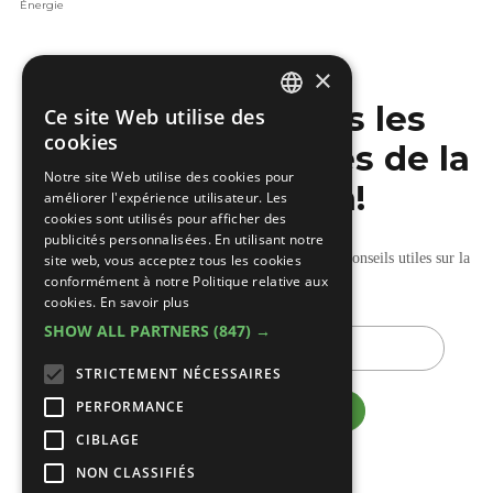
Énergie
×
Ne manquez pas les
Ce site Web utilise des
DUTCH
cookies
dernières nouvelles de la
FRENCH
Notre site Web utilise des cookies pour
construction!
améliorer l'expérience utilisateur. Les
cookies sont utilisés pour afficher des
publicités personnalisées. En utilisant notre
Recevez nos mises à jour hebdomadaires pleines de conseils utiles sur la
site web, vous acceptez tous les cookies
conformément à notre Politique relative aux
construction et la rénovation.
cookies.
En savoir plus
SHOW ALL PARTNERS
(847) →
E-
mail
STRICTEMENT NÉCESSAIRES
PERFORMANCE
CIBLAGE
NON CLASSIFIÉS