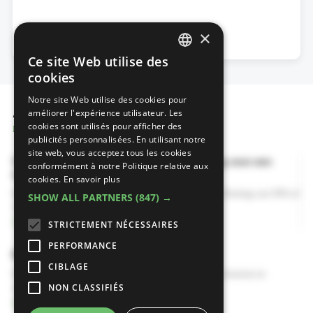
×
Ce site Web utilise des
DUTCH
cookies
FRENCH
Notre site Web utilise des cookies pour
Actions & primes
améliorer l'expérience utilisateur. Les
cookies sont utilisés pour afficher des
Plus de actions et de primes sur eau
publicités personnalisées. En utilisant notre
site web, vous acceptez tous les cookies
Vermindering van de onroerende voorheffing voor een
conformément à notre Politique relative aux
energiezuinig nieuw gebouw
cookies.
En savoir plus
Enkel voor nieuwbouw, herbouw en 'casco-verbouwing' Korting van 50% of
SHOW ALL PARTNERS
(847) →
100%
Savoir plus
STRICTEMENT NÉCESSAIRES
Voir toutes les primes
PERFORMANCE
Bouwen en verbouwen
CIBLAGE
Enkel voor nieuwbouw, herbouw en 'casco-verbouwing' bouwen en
NON CLASSIFIÉS
verbouwen contrueren en fabriceren erkend
Savoir plus