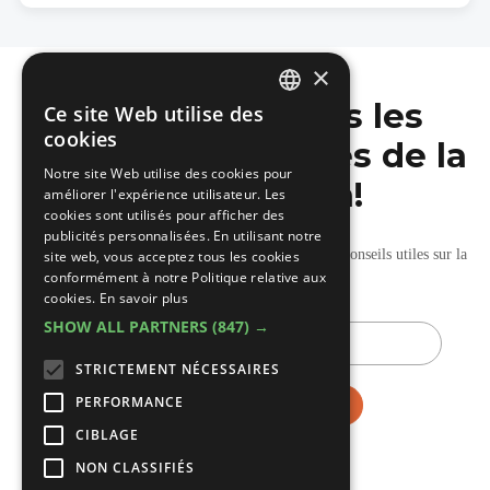
×
Ne manquez pas les
Ce site Web utilise des
DUTCH
cookies
dernières nouvelles de la
FRENCH
Notre site Web utilise des cookies pour
construction!
améliorer l'expérience utilisateur. Les
cookies sont utilisés pour afficher des
publicités personnalisées. En utilisant notre
Recevez nos mises à jour hebdomadaires pleines de conseils utiles sur la
site web, vous acceptez tous les cookies
conformément à notre Politique relative aux
construction et la rénovation.
cookies.
En savoir plus
SHOW ALL PARTNERS
(847) →
E-
mail
STRICTEMENT NÉCESSAIRES
PERFORMANCE
CIBLAGE
NON CLASSIFIÉS