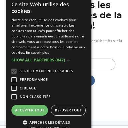
Ne manquez pas les
Ce site Web utilise des
DUTCH
cookies
dernières nouvelles de la
FRENCH
Notre site Web utilise des cookies pour
construction!
améliorer l'expérience utilisateur. Les
cookies sont utilisés pour afficher des
publicités personnalisées. En utilisant notre
Recevez nos mises à jour hebdomadaires pleines de conseils utiles sur la
site web, vous acceptez tous les cookies
conformément à notre Politique relative aux
construction et la rénovation.
cookies.
En savoir plus
SHOW ALL PARTNERS
(847) →
E-
mail
STRICTEMENT NÉCESSAIRES
PERFORMANCE
CIBLAGE
NON CLASSIFIÉS
ACCEPTER TOUT
REFUSER TOUT
AFFICHER LES DÉTAILS
POWERED BY COOKIESCRIPT