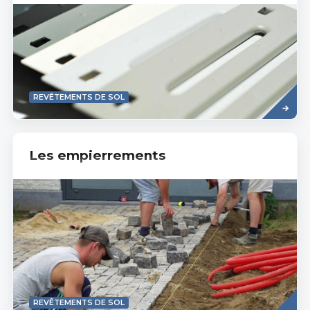
Read
REVÊTEMENTS DE SOL
more
Les empierrements
Read
REVÊTEMENTS DE SOL
more