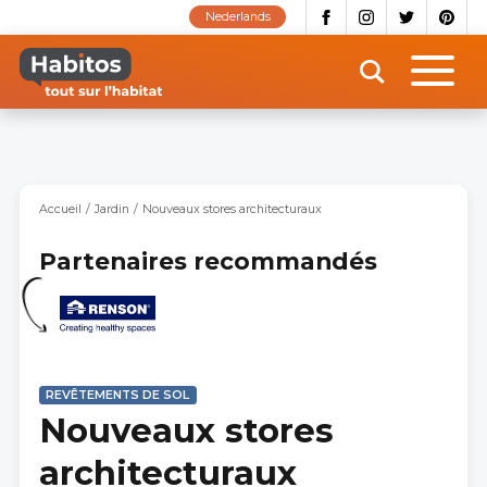
Aller
Nederlands
au
contenu
principal
Accueil
Jardin
Nouveaux stores architecturaux
Partenaires recommandés
REVÊTEMENTS DE SOL
Nouveaux stores
architecturaux