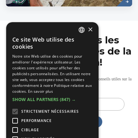
×
Ne manquez pas les
Ce site Web utilise des
DUTCH
cookies
dernières nouvelles de la
FRENCH
Notre site Web utilise des cookies pour
construction!
améliorer l'expérience utilisateur. Les
cookies sont utilisés pour afficher des
publicités personnalisées. En utilisant notre
Recevez nos mises à jour hebdomadaires pleines de conseils utiles sur la
site web, vous acceptez tous les cookies
conformément à notre Politique relative aux
construction et la rénovation.
cookies.
En savoir plus
SHOW ALL PARTNERS
(847) →
E-
mail
STRICTEMENT NÉCESSAIRES
PERFORMANCE
CIBLAGE