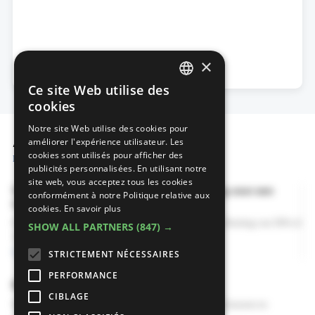
×
Ce site Web utilise des
DUTCH
cookies
FRENCH
Notre site Web utilise des cookies pour
Actions & primes
améliorer l'expérience utilisateur. Les
cookies sont utilisés pour afficher des
Plus de actions et de primes sur l'irrigation du jardin
publicités personnalisées. En utilisant notre
site web, vous acceptez tous les cookies
Vermindering van de onroerende voorheffing voor een
conformément à notre Politique relative aux
energiezuinig nieuw gebouw
cookies.
En savoir plus
Enkel voor nieuwbouw, herbouw en 'casco-verbouwing' Korting van 50% of
SHOW ALL PARTNERS
(847) →
100%
Savoir plus
STRICTEMENT NÉCESSAIRES
Voir toutes les primes
PERFORMANCE
Bouwen en verbouwen
CIBLAGE
Enkel voor nieuwbouw, herbouw en 'casco-verbouwing' bouwen en