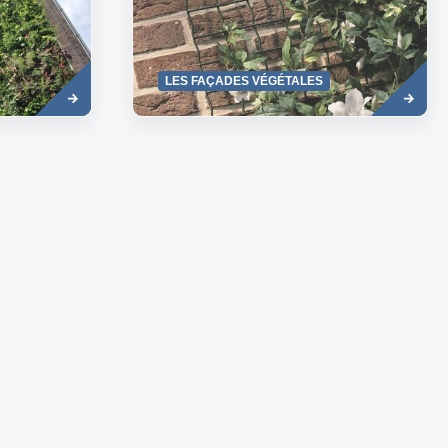
Read
Read
LES FAÇADES VÉGÉTALES
more
more