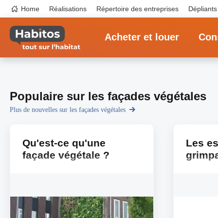
Aller
Top
Home
Réalisations
Répertoire des entreprises
Dépliants
au
navigation
contenu
Main
principal
navigation
Acheter et louer
Cons
Populaire sur les façades végétales
Plus de nouvelles sur les façades végétales
Qu'est-ce qu'une
Les es
façade végétale ?
grimp