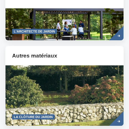
Read
L'ARCHITECTE DE JARDIN
more
Autres matériaux
Read
LA CLÔTURE DU JARDIN
more