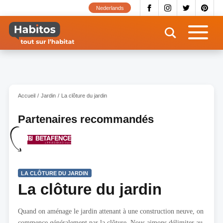
Aller
Nederlands
au
contenu
principal
Accueil
Jardin
La clôture du jardin
Partenaires recommandés
LA CLÔTURE DU JARDIN
La clôture du jardin
Quand on aménage le jardin attenant à une construction neuve, on
commence généralement par la clôture. Nous aimons délimiter au