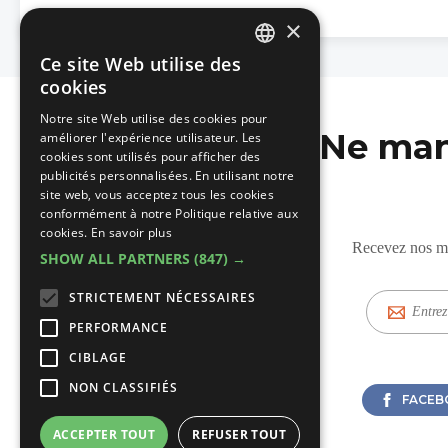
×
Ce site Web utilise des
DUTCH
cookies
FRENCH
Notre site Web utilise des cookies pour
Ne man
améliorer l'expérience utilisateur. Les
cookies sont utilisés pour afficher des
publicités personnalisées. En utilisant notre
site web, vous acceptez tous les cookies
conformément à notre Politique relative aux
cookies.
En savoir plus
Recevez nos mis
SHOW ALL PARTNERS
(847) →
STRICTEMENT NÉCESSAIRES
E-
mail
PERFORMANCE
CIBLAGE
NON CLASSIFIÉS
FACEB
ACCEPTER TOUT
REFUSER TOUT