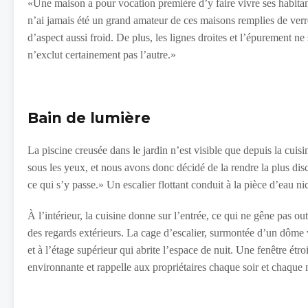
«Une maison a pour vocation première d’y faire vivre ses habitan
n’ai jamais été un grand amateur de ces maisons remplies de verre
d’aspect aussi froid. De plus, les lignes droites et l’épurement ne 
n’exclut certainement pas l’autre.»
Bain de lumière
La piscine creusée dans le jardin n’est visible que depuis la cui
sous les yeux, et nous avons donc décidé de la rendre la plus discrè
ce qui s’y passe.» Un escalier flottant conduit à la pièce d’eau ni
À l’intérieur, la cuisine donne sur l’entrée, ce qui ne gêne pas o
des regards extérieurs. La cage d’escalier, surmontée d’un dôme 
et à l’étage supérieur qui abrite l’espace de nuit. Une fenêtre étr
environnante et rappelle aux propriétaires chaque soir et chaque m