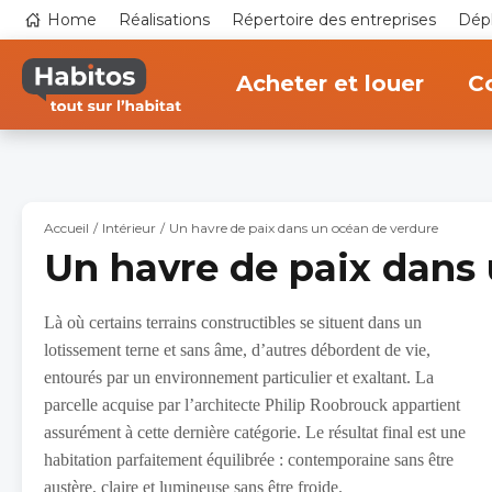
Aller
Top
Home
Réalisations
Répertoire des entreprises
Dépl
au
navigation
contenu
Main
principal
navigation
Acheter et louer
Co
Accueil
Intérieur
Un havre de paix dans un océan de verdure
Un havre de paix dans
Là où certains terrains constructibles se situent dans un
lotissement terne et sans âme, d’autres débordent de vie,
entourés par un environnement particulier et exaltant. La
parcelle acquise par l’architecte Philip Roobrouck appartient
assurément à cette dernière catégorie. Le résultat final est une
habitation parfaitement équilibrée : contemporaine sans être
austère, claire et lumineuse sans être froide.