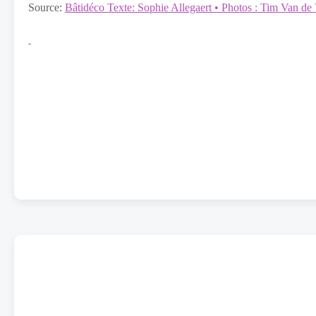
Source:
Bâtidéco Texte: Sophie Allegaert • Photos : Tim Van de