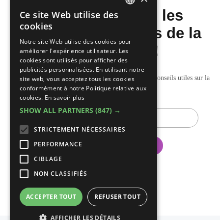
Ne manquez pas les
Ce site Web utilise des
DUTCH
cookies
dernières nouvelles de la
FRENCH
Notre site Web utilise des cookies pour
construction!
améliorer l'expérience utilisateur. Les
cookies sont utilisés pour afficher des
publicités personnalisées. En utilisant notre
Recevez nos mises à jour hebdomadaires pleines de conseils utiles sur la
site web, vous acceptez tous les cookies
conformément à notre Politique relative aux
construction et la rénovation.
cookies.
En savoir plus
SHOW ALL PARTNERS
(847) →
E-
mail
STRICTEMENT NÉCESSAIRES
PERFORMANCE
CIBLAGE
NON CLASSIFIÉS
ACCEPTER TOUT
REFUSER TOUT
AFFICHER LES DÉTAILS