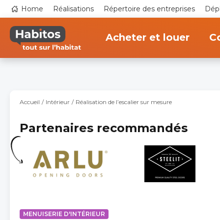
Aller
Top
Home
Réalisations
Répertoire des entreprises
Dépl
au
navigation
contenu
Main
principal
navigation
Acheter et louer
Co
Accueil
Intérieur
Réalisation de l’escalier sur mesure
Partenaires recommandés
MENUISERIE D'INTÉRIEUR