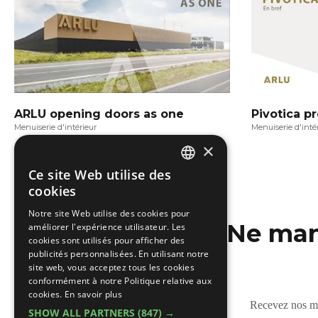
ARLU opening doors as one
Pivotica pr
Menuiserie d'intérieur
Menuiserie d'inté
×
Ce site Web utilise des
DUTCH
cookies
FRENCH
Notre site Web utilise des cookies pour
Ne man
améliorer l'expérience utilisateur. Les
cookies sont utilisés pour afficher des
publicités personnalisées. En utilisant notre
site web, vous acceptez tous les cookies
conformément à notre Politique relative aux
cookies.
En savoir plus
Recevez nos mis
SHOW ALL PARTNERS
(847) →