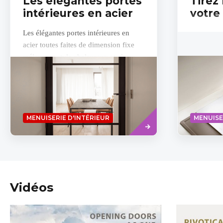
Les élégantes portes
Tirez
intérieures en acier
votre 
Les élégantes portes intérieures en
acier toutes faites de dimension fixe
mélangent style chaleureux et classe
intemporelle. "STEELIT® représente
pour...
Read
MENUISERIE D'INTÉRIEUR
MENUISE
more
Vidéos