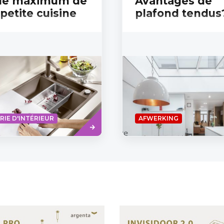
 le maximum de
Avantages de
petite cuisine
plafond tendus
Read
RIE D'INTÉRIEUR
AFWERKING
more