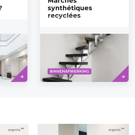
Marches
?
synthétiques
recyclées
Read
Read
BINNENAFWERKING
more
more