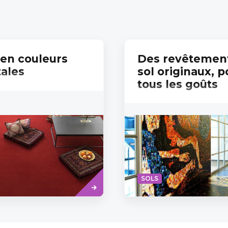
 en couleurs
Des revêtemen
tales
sol originaux, p
tous les goûts
Read
SOLS
more