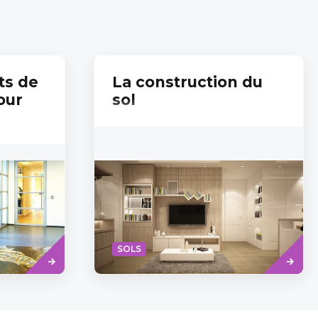
ts de
La construction du
our
sol
Read
Read
SOLS
more
more