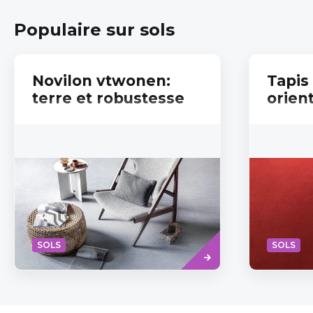
produit
Populaire sur sols
Novilon vtwonen:
Tapis
terre et robustesse
orien
Savoir
SOLS
SOLS
plus