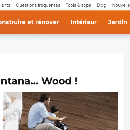
iants
Questions fréquentes
Tools & apps
Blog
Nouvelle
nstruire et rénover
Intérieur
Jardin
antana... Wood !