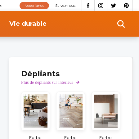
s
Nederlands
Suivez-nous
Vie durable
Dépliants
Plus de dépliants sur intérieur
Forbo
Forbo
Forbo