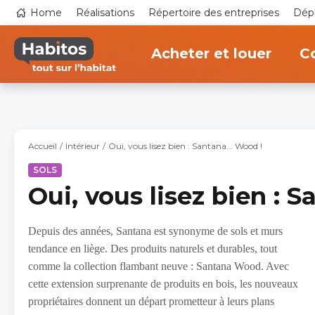
Aller
Top
Home
Réalisations
Répertoire des entreprises
Dépl
au
navigation
contenu
Main
principal
navigation
Acheter et louer
Co
Accueil
Intérieur
Oui, vous lisez bien : Santana... Wood !
SOLS
Oui, vous lisez bien : S
Depuis des années, Santana est synonyme de sols et murs
tendance en liège. Des produits naturels et durables, tout
comme la collection flambant neuve : Santana Wood. Avec
cette extension surprenante de produits en bois, les nouveaux
propriétaires donnent un départ prometteur à leurs plans