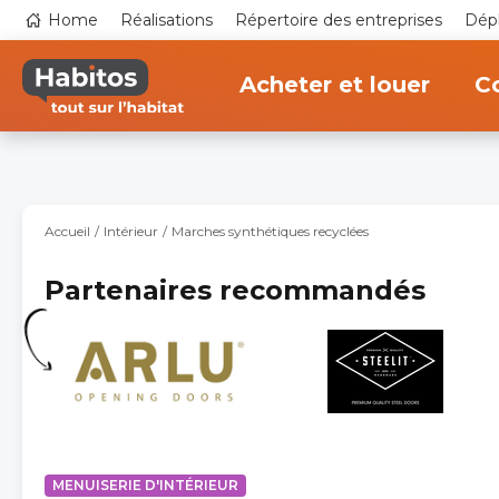
Aller
Top
Home
Réalisations
Répertoire des entreprises
Dépl
au
navigation
contenu
Main
principal
navigation
Acheter et louer
Co
Accueil
Intérieur
Marches synthétiques recyclées
Partenaires recommandés
MENUISERIE D'INTÉRIEUR