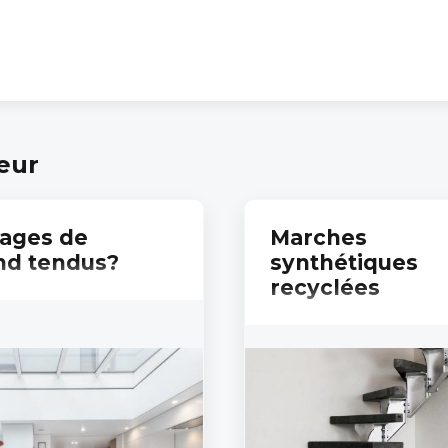
ieur
ages de
Marches
nd tendus?
synthétiques
recyclées