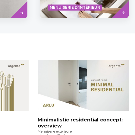
Read
Read
MENUISERIE D'INTÉRIEUR
more
more
Minimalistic residential concept:
overview
Menuiserie extérieure