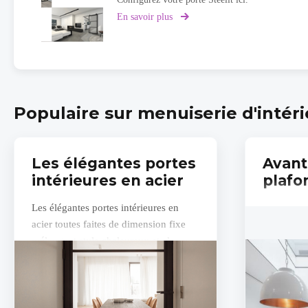
En savoir plus
sur
Steelit
cofigurator
Populaire sur menuiserie d'intér
Les élégantes portes
Avant
intérieures en acier
plafo
Les élégantes portes intérieures en
acier toutes faites de dimension fixe
mélangent style chaleureux et classe
intemporelle. "STEELIT® représente
pour...