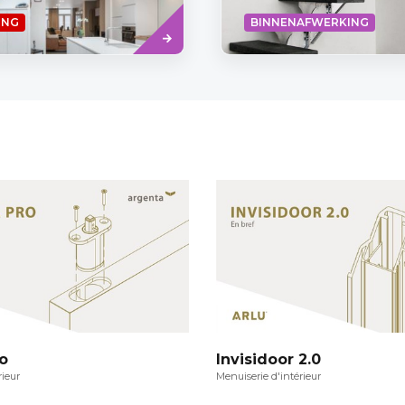
Read
ING
BINNENAFWERKING
more
o
Invisidoor 2.0
rieur
Menuiserie d'intérieur