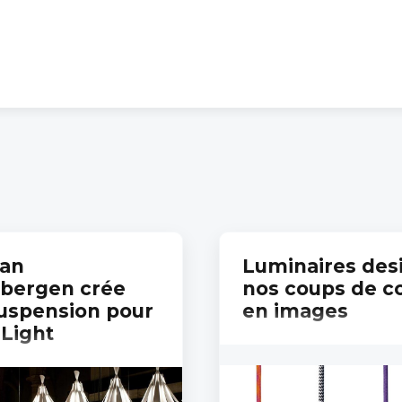
Van
Luminaires desi
bergen crée
nos coups de c
uspension pour
en images
 Light