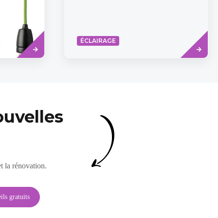
Read
Read
ÉCLAIRAGE
more
more
uvelles
t la rénovation.