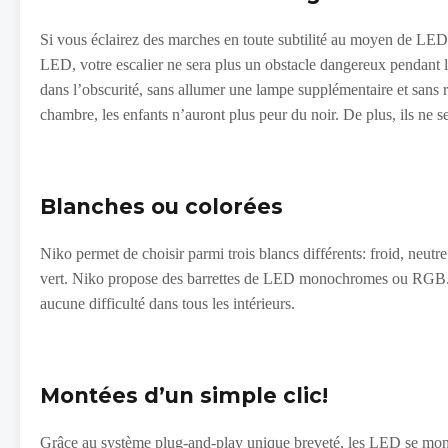
Si vous éclairez des marches en toute subtilité au moyen de LED
LED, votre escalier ne sera plus un obstacle dangereux pendant la
dans l’obscurité, sans allumer une lampe supplémentaire et sans r
chambre, les enfants n’auront plus peur du noir. De plus, ils ne s
Blanches ou colorées
Niko permet de choisir parmi trois blancs différents: froid, neut
vert. Niko propose des barrettes de LED monochromes ou RGB. La
aucune difficulté dans tous les intérieurs.
Montées d’un simple clic!
Grâce au système plug-and-play unique breveté, les LED se montent