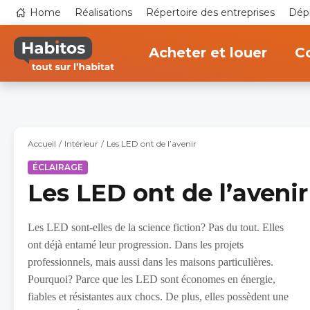
Aller
Top
Home
Réalisations
Répertoire des entreprises
Dépl
au
navigation
contenu
Main
principal
navigation
Acheter et louer
Co
Accueil
Intérieur
Les LED ont de l’avenir
ÉCLAIRAGE
Les LED ont de l’avenir
Les LED sont-elles de la science fiction? Pas du tout. Elles
ont déjà entamé leur progression. Dans les projets
professionnels, mais aussi dans les maisons particulières.
Pourquoi? Parce que les LED sont économes en énergie,
fiables et résistantes aux chocs. De plus, elles possèdent une