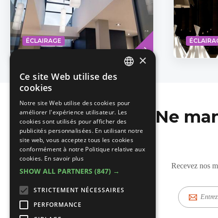
Read
ÉCLAIRAGE
ÉCLAIRA
more
×
Ce site Web utilise des
DUTCH
cookies
FRENCH
Notre site Web utilise des cookies pour
Ne man
améliorer l'expérience utilisateur. Les
cookies sont utilisés pour afficher des
publicités personnalisées. En utilisant notre
site web, vous acceptez tous les cookies
conformément à notre Politique relative aux
cookies.
En savoir plus
Recevez nos mis
SHOW ALL PARTNERS
(847) →
STRICTEMENT NÉCESSAIRES
E-
mail
PERFORMANCE