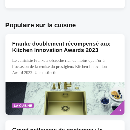
type
Scannez
de
votre
chef
tiroir
êtes-
et
Populaire sur la cuisine
vous
recevez
en
immédiatement
cuisine
une
?
offer
Franke doublement récompensé aux
Faites
personnalisée
le
Kitchen Innovation Awards 2023
test
!
Le cuisiniste Franke a décroché rien de moins que l’or à
l’occasion de la remise du prestigieux Kitchen Innovation
Award 2023. Une distinction...
Savoir
LA CUISINE
plus
Grand nettoyage de printemps : la