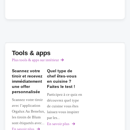
Tools & apps
Plus tools & apps sur intérieur
Scannez votre
Quel type de
tiroir et recevez
chef êtes-vous
immédiatement
en cuisine ?
une offer
Faites le test !
personnalisée
Participez à ce quiz en
Scannez votre tiroir
découvrez quel type
avec l’application
de cuisine vous êtes
Orgalux Au Benelux,
laissez-vous inspirer
les tiroirs de Blum
par les...
sont étiquetés avec...
En savoir plus
sur
Quel
En savoir plus
sur