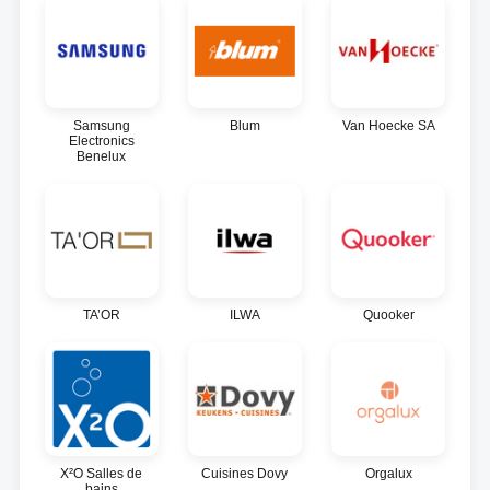
Samsung
Blum
Van Hoecke SA
Electronics
Benelux
TA’OR
ILWA
Quooker
X²O Salles de
Cuisines Dovy
Orgalux
bains