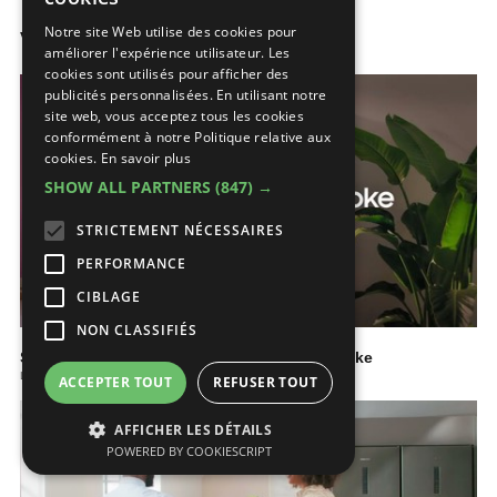
FRENCH
Notre site Web utilise des cookies pour
Vidéos
améliorer l'expérience utilisateur. Les
cookies sont utilisés pour afficher des
publicités personnalisées. En utilisant notre
site web, vous acceptez tous les cookies
conformément à notre Politique relative aux
cookies.
En savoir plus
SHOW ALL PARTNERS
(847) →
STRICTEMENT NÉCESSAIRES
PERFORMANCE
CIBLAGE
NON CLASSIFIÉS
Smart, stylé, Samsung : Réfrigérateur Bespoke
La cuisine
ACCEPTER TOUT
REFUSER TOUT
AFFICHER LES DÉTAILS
POWERED BY COOKIESCRIPT