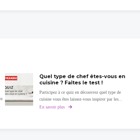
Quel type de chef êtes-vous en
cuisine ? Faites le test !
Participez à ce quiz en découvrez quel type de
Au
cuisine vous êtes laissez-vous inspirer par les...
.
En savoir plus
sur
Quel
type
de
chef
êtes-