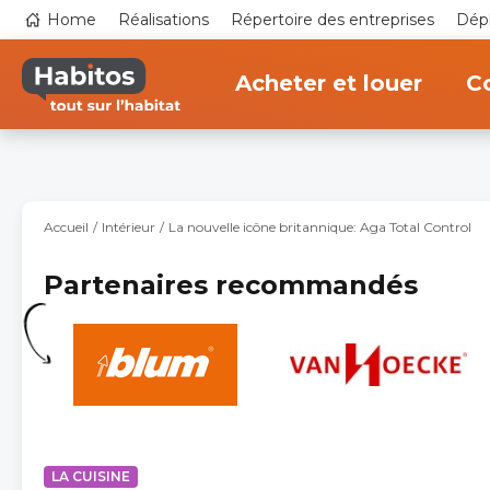
Aller
Top
Home
Réalisations
Répertoire des entreprises
Dépl
au
navigation
contenu
Main
principal
navigation
Acheter et louer
Co
Accueil
Intérieur
La nouvelle icône britannique: Aga Total Control
Partenaires recommandés
LA CUISINE