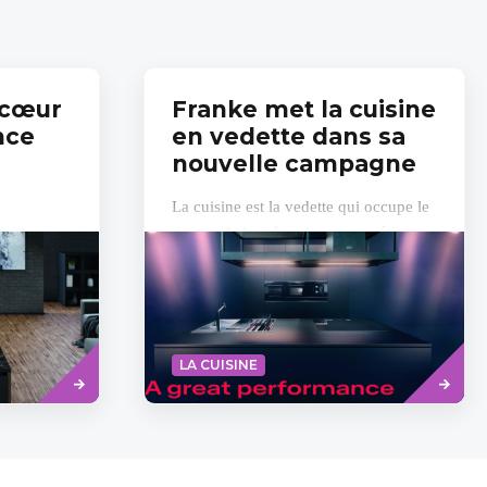
 cœur
Franke met la cuisine
nce
en vedette dans sa
nouvelle campagne
La cuisine est la vedette qui occupe le
devant de la scène de votre intérieur :
Franke
telle est l’essence de la nouvelle
 d’or et
campagne de Franke Home
collection
Solutions...
omprend...
Read
Read
LA CUISINE
more
more