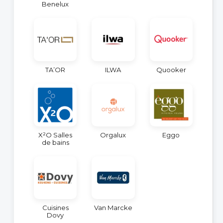
Benelux
TA’OR
ILWA
Quooker
X²O Salles
Orgalux
Eggo
de bains
Cuisines
Van Marcke
Dovy