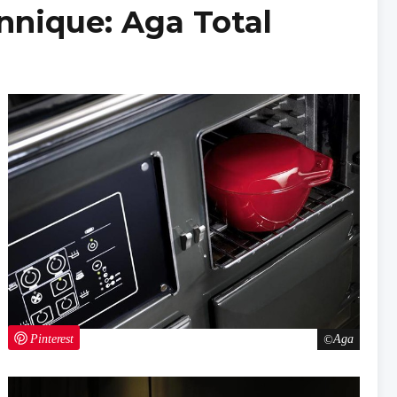
annique: Aga Total
Pinterest
Aga