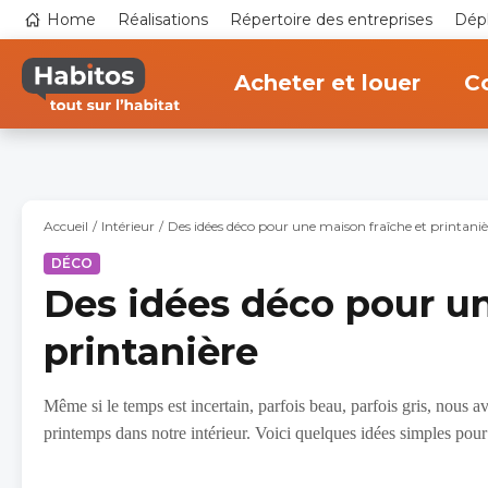
Aller
Top
Home
Réalisations
Répertoire des entreprises
Dépl
au
navigation
contenu
Main
principal
navigation
Acheter et louer
Co
Accueil
Intérieur
Des idées déco pour une maison fraîche et printaniè
DÉCO
Des idées déco pour un
printanière
Même si le temps est incertain, parfois beau, parfois gris, nous a
printemps dans notre intérieur. Voici quelques idées simples pour 