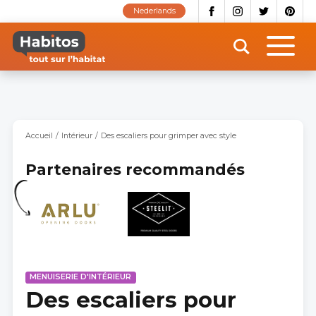
Aller
Nederlands
au
contenu
principal
Accueil
Intérieur
Des escaliers pour grimper avec style
Partenaires recommandés
MENUISERIE D'INTÉRIEUR
Des escaliers pour