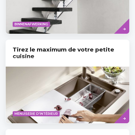
Read
BINNENAFWERKING
more
Tirez le maximum de votre petite
cuisine
Read
MENUISERIE D'INTÉRIEUR
more