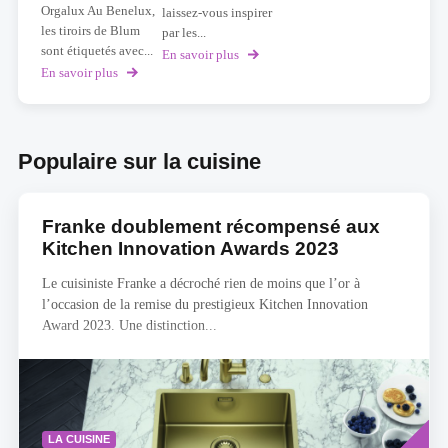
Orgalux Au Benelux,
laissez-vous inspirer
les tiroirs de Blum
par les...
sont étiquetés avec...
En savoir plus
sur
Quel
En savoir plus
sur
type
Scannez
de
votre
chef
tiroir
êtes-
et
Populaire sur la cuisine
vous
recevez
en
immédiatement
cuisine
une
?
offer
Franke doublement récompensé aux
Faites
personnalisée
le
Kitchen Innovation Awards 2023
test
!
Le cuisiniste Franke a décroché rien de moins que l’or à
l’occasion de la remise du prestigieux Kitchen Innovation
Award 2023. Une distinction...
Savoir
LA CUISINE
plus