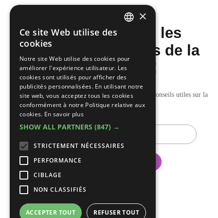
×
Ne manquez pas les
Ce site Web utilise des
DUTCH
cookies
dernières nouvelles de la
FRENCH
Notre site Web utilise des cookies pour
construction!
améliorer l'expérience utilisateur. Les
cookies sont utilisés pour afficher des
publicités personnalisées. En utilisant notre
Recevez nos mises à jour hebdomadaires pleines de conseils utiles sur la
site web, vous acceptez tous les cookies
conformément à notre Politique relative aux
construction et la rénovation.
cookies.
En savoir plus
SHOW ALL PARTNERS
(847) →
E-
mail
STRICTEMENT NÉCESSAIRES
PERFORMANCE
CIBLAGE
NON CLASSIFIÉS
ACCEPTER TOUT
REFUSER TOUT