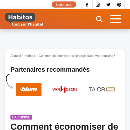
Aller
Nederlands
au
contenu
principal
Accueil
Intérieur
Comment économiser de l'énergie dans votre cuisine?
Partenaires recommandés
LA CUISINE
Comment économiser de