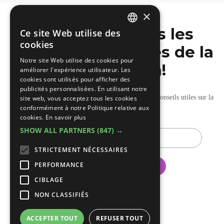
×
Ne manquez pas les
Ce site Web utilise des
DUTCH
cookies
dernières nouvelles de la
FRENCH
Notre site Web utilise des cookies pour
construction!
améliorer l'expérience utilisateur. Les
cookies sont utilisés pour afficher des
publicités personnalisées. En utilisant notre
Recevez nos mises à jour hebdomadaires pleines de conseils utiles sur la
site web, vous acceptez tous les cookies
conformément à notre Politique relative aux
construction et la rénovation.
cookies.
En savoir plus
SHOW ALL PARTNERS
(847) →
E-
mail
STRICTEMENT NÉCESSAIRES
PERFORMANCE
CIBLAGE
NON CLASSIFIÉS
ACCEPTER TOUT
REFUSER TOUT