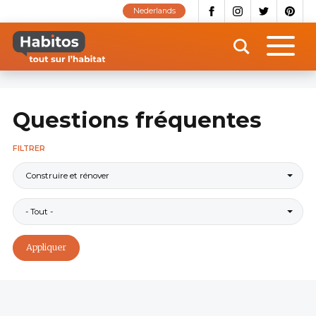
Aller
Nederlands
au
contenu
principal
Questions fréquentes
FILTRER
Construire et rénover
- Tout -