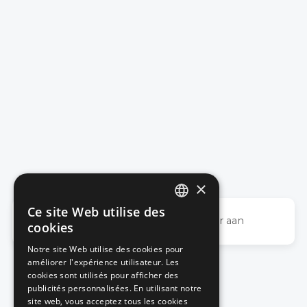
×
Ce site Web utilise des
DUTCH
Geen realisaties gevonden, pas de filter aan
cookies
FRENCH
Notre site Web utilise des cookies pour
améliorer l'expérience utilisateur. Les
cookies sont utilisés pour afficher des
publicités personnalisées. En utilisant notre
site web, vous acceptez tous les cookies