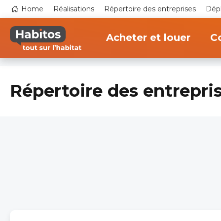
Aller
Top
Home
Réalisations
Répertoire des entreprises
Dépl
au
navigation
contenu
Main
principal
navigation
Acheter et louer
Co
Répertoire des entrepri