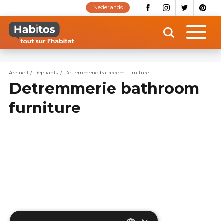
Aller
Nederlands
au
contenu
principal
Accueil
Dépliants
Detremmerie bathroom furniture
Detremmerie bathroom
furniture