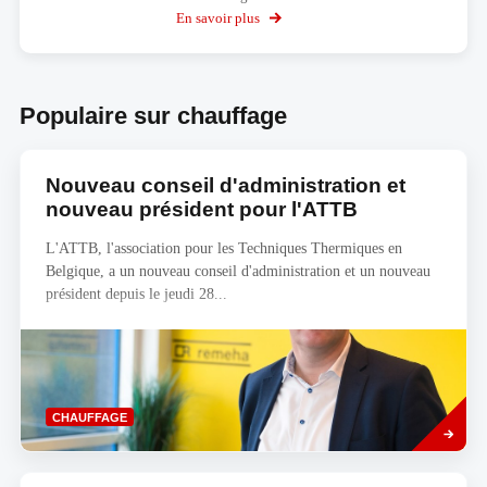
Zehnder
En savoir plus
sur
3D
Configurateur
de
chaudière
Bulex
Populaire sur chauffage
Nouveau conseil d'administration et
nouveau président pour l'ATTB
L'ATTB, l'association pour les Techniques Thermiques en
Belgique, a un nouveau conseil d'administration et un nouveau
président depuis le jeudi 28...
Savoir
CHAUFFAGE
plus