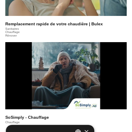
Remplacement rapide de votre chaudière | Bulex
Sanitaires
Chauffage
Rénover
SoSimply - Chauffage
Chauffage
×