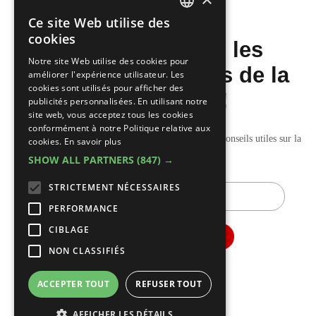
Ce site Web utilise des
DUTCH
cookies
Ne manquez pas les
FRENCH
Notre site Web utilise des cookies pour
dernières nouvelles de la
améliorer l'expérience utilisateur. Les
cookies sont utilisés pour afficher des
construction!
publicités personnalisées. En utilisant notre
site web, vous acceptez tous les cookies
conformément à notre Politique relative aux
Recevez nos mises à jour hebdomadaires pleines de conseils utiles sur la
cookies.
En savoir plus
construction et la rénovation.
SHOW ALL PARTNERS
(847) →
STRICTEMENT NÉCESSAIRES
E-
mail
PERFORMANCE
CIBLAGE
NON CLASSIFIÉS
ACCEPTER TOUT
REFUSER TOUT
AFFICHER LES DÉTAILS