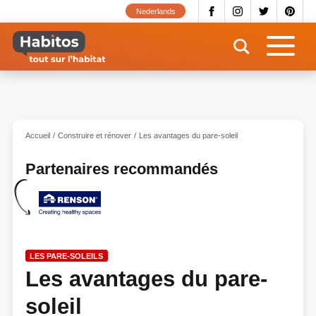
Aller
Nederlands
au
contenu
principal
Accueil
Construire et rénover
Les avantages du pare-soleil
Partenaires recommandés
LES PARE-SOLEILS
Les avantages du pare-
soleil