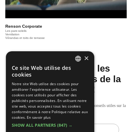
Renson Corporate
Les pare-soleils
Ventilation
Vérandas et toits de terrasse
×
Ne manquez pas les
Ce site Web utilise des
DUTCH
cookies
dernières nouvelles de la
FRENCH
Notre site Web utilise des cookies pour
construction!
améliorer l'expérience utilisateur. Les
cookies sont utilisés pour afficher des
publicités personnalisées. En utilisant notre
Recevez nos mises à jour hebdomadaires pleines de conseils utiles sur la
site web, vous acceptez tous les cookies
conformément à notre Politique relative aux
construction et la rénovation.
cookies.
En savoir plus
SHOW ALL PARTNERS
(847) →
E-
mail