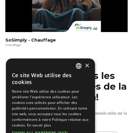
SoSimply - Chauffage
Chauffage
×
Ne manquez pas les
Ce site Web utilise des
DUTCH
cookies
dernières nouvelles de la
FRENCH
Notre site Web utilise des cookies pour
construction!
améliorer l'expérience utilisateur. Les
cookies sont utilisés pour afficher des
publicités personnalisées. En utilisant notre
Recevez nos mises à jour hebdomadaires pleines de conseils utiles sur la
site web, vous acceptez tous les cookies
conformément à notre Politique relative aux
construction et la rénovation.
cookies.
En savoir plus
SHOW ALL PARTNERS
(847) →