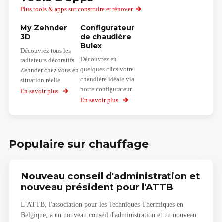
Plus tools & apps sur construire et rénover
My Zehnder
Configurateur
3D
de chaudière
Bulex
Découvrez tous les
Découvrez en
radiateurs décoratifs
quelques clics votre
Zehnder chez vous en
chaudière idéale via
situation réelle.
notre configurateur.
En savoir plus
sur
My
En savoir plus
sur
Zehnder
Configurateur
3D
de
chaudière
Bulex
Populaire sur chauffage
Nouveau conseil d'administration et
nouveau président pour l'ATTB
L'ATTB, l'association pour les Techniques Thermiques en
Belgique, a un nouveau conseil d'administration et un nouveau