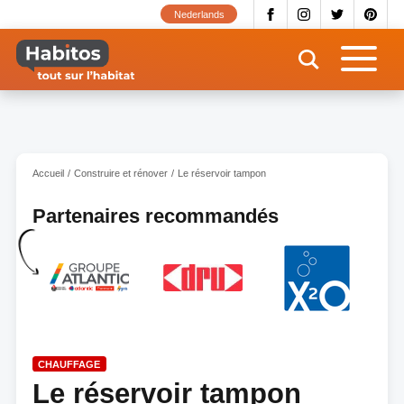
Aller
Nederlands
au
contenu
principal
Accueil
Construire et rénover
Le réservoir tampon
Partenaires recommandés
CHAUFFAGE
Le réservoir tampon