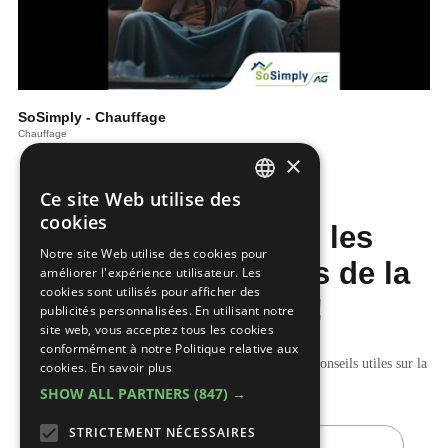
SoSimply - Chauffage
Chauffage
×
Ce site Web utilise des
DUTCH
cookies
Ne manquez pas les
FRENCH
Notre site Web utilise des cookies pour
dernières nouvelles de la
améliorer l'expérience utilisateur. Les
cookies sont utilisés pour afficher des
construction!
publicités personnalisées. En utilisant notre
site web, vous acceptez tous les cookies
conformément à notre Politique relative aux
Recevez nos mises à jour hebdomadaires pleines de conseils utiles sur la
cookies.
En savoir plus
construction et la rénovation.
SHOW ALL PARTNERS
(847) →
E-
STRICTEMENT NÉCESSAIRES
mail