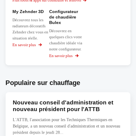
Plus tools & apps sur construire et rénover
My Zehnder 3D
Configurateur
de chaudière
Découvrez tous les
Bulex
radiateurs décoratifs
Découvrez en
Zehnder chez vous en
quelques clics votre
situation réelle.
chaudière idéale via
En savoir plus
sur
notre configurateur.
My
Zehnder
En savoir plus
sur
3D
Configurateur
de
chaudière
Bulex
Populaire sur chauffage
Nouveau conseil d'administration et
nouveau président pour l'ATTB
L'ATTB, l'association pour les Techniques Thermiques en
Belgique, a un nouveau conseil d'administration et un nouveau
président depuis le jeudi 28...