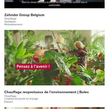
Zehnder Group Belgium
Chauffage
Ventilation
Refroidissement
Chauffage respectueux de l’environnement | Bulex
Chauffage
L'habitat économe en énergie
Espace