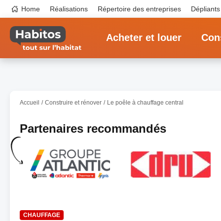
Aller
Top
Home
Réalisations
Répertoire des entreprises
Dépliants
au
navigation
contenu
Main
principal
navigation
Acheter et louer
Cons
Accueil
Construire et rénover
Le poêle à chauffage central
Partenaires recommandés
CHAUFFAGE