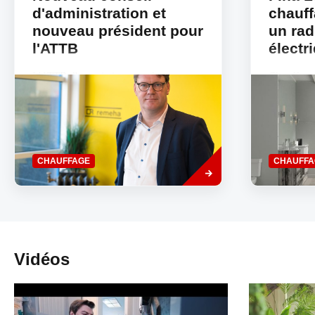
d'administration et
chauff
nouveau président pour
un rad
l'ATTB
électr
L'ATTB, l'association pour les
Chauffer n
Techniques Thermiques en Belgique, a
un mal néc
un nouveau conseil d'administration et
hiver. Se 
un nouveau président depuis le jeudi
évident po
28...
Savoir
CHAUFFAGE
CHAUFFA
plus
Vidéos