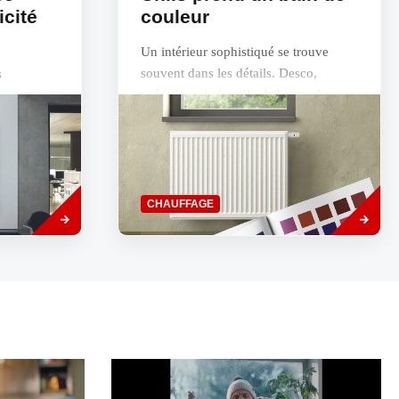
icité
couleur
Un intérieur sophistiqué se trouve
souvent dans les détails. Desco,
s
spécialiste de la salle de bains, du
évolution à
chauffage et des techniques, facilite
appe
encore...
feuille et
Read
Savoir
CHAUFFAGE
more
plus