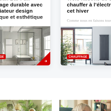
age durable avec
chauffer à l’électr
iateur design
cet hiver
ique et esthétique
Comme nous en faisons tou
l’expérience aujourd’hui, l’
e doit pas être simplement «
la hausse des prix du gaz fr
essaire » au cours de cet
chacun d’entre nous au porte
chauffer au gaz ne sera pas
l’abandon...
ur bon nombre de familles...
Read
GE
CHAUFFAGE
more