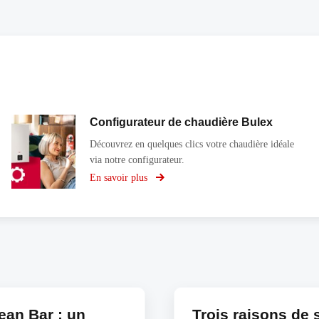
Configurateur de chaudière Bulex
Découvrez en quelques clics votre chaudière idéale
via notre configurateur.
En savoir plus
sur
Configurateur
de
chaudière
Bulex
ean Bar : un
Trois raisons de 