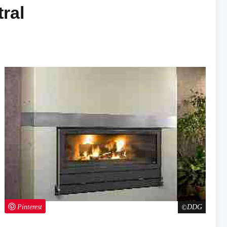
ral
Pinterest
DDG