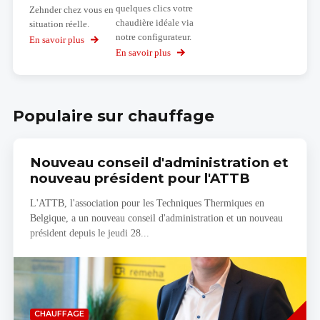
quelques clics votre
Zehnder chez vous en
chaudière idéale via
situation réelle.
notre configurateur.
En savoir plus
sur
My
En savoir plus
sur
Zehnder
Configurateur
3D
de
chaudière
Bulex
Populaire sur chauffage
Nouveau conseil d'administration et
nouveau président pour l'ATTB
L'ATTB, l'association pour les Techniques Thermiques en
Belgique, a un nouveau conseil d'administration et un nouveau
président depuis le jeudi 28...
Savoir
CHAUFFAGE
plus