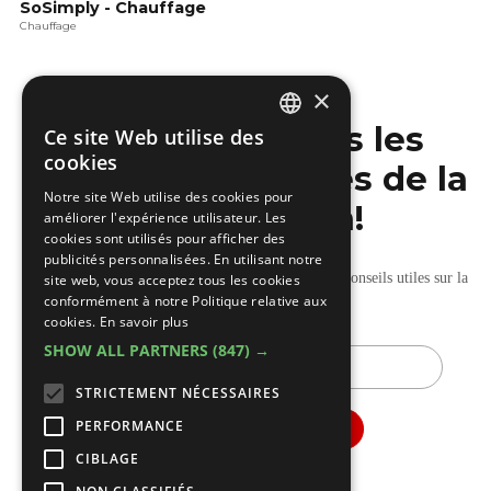
SoSimply - Chauffage
Chauffage
×
Ne manquez pas les
Ce site Web utilise des
DUTCH
cookies
dernières nouvelles de la
FRENCH
Notre site Web utilise des cookies pour
construction!
améliorer l'expérience utilisateur. Les
cookies sont utilisés pour afficher des
publicités personnalisées. En utilisant notre
Recevez nos mises à jour hebdomadaires pleines de conseils utiles sur la
site web, vous acceptez tous les cookies
conformément à notre Politique relative aux
construction et la rénovation.
cookies.
En savoir plus
SHOW ALL PARTNERS
(847) →
E-
mail
STRICTEMENT NÉCESSAIRES
PERFORMANCE
CIBLAGE