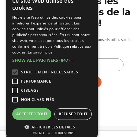
Ne manquez pas les
Ce site Web utilise des
DUTCH
cookies
dernières nouvelles de la
FRENCH
Notre site Web utilise des cookies pour
construction!
améliorer l'expérience utilisateur. Les
cookies sont utilisés pour afficher des
publicités personnalisées. En utilisant notre
Recevez nos mises à jour hebdomadaires pleines de conseils utiles sur la
site web, vous acceptez tous les cookies
conformément à notre Politique relative aux
construction et la rénovation.
cookies.
En savoir plus
SHOW ALL PARTNERS
(847) →
E-
mail
STRICTEMENT NÉCESSAIRES
PERFORMANCE
CIBLAGE
NON CLASSIFIÉS
ACCEPTER TOUT
REFUSER TOUT
AFFICHER LES DÉTAILS
POWERED BY COOKIESCRIPT