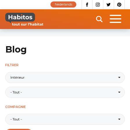
Aller
Nederlands
au
contenu
principal
Blog
FILTRER
Intérieur
- Tout -
COMPAGNIE
- Tout -