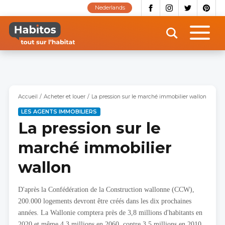
Aller
Nederlands
au
contenu
principal
Accueil
Acheter et louer
La pression sur le marché immobilier wallon
LES AGENTS IMMOBILIERS
La pression sur le
marché immobilier
wallon
D'après la Confédération de la Construction wallonne (CCW),
200.000 logements devront être créés dans les dix prochaines
années. La Wallonie comptera près de 3,8 millions d'habitants en
2020 et même 4,3 millions en 2060, contre 3,5 millions en 2010.