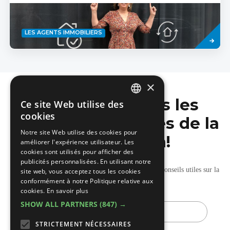
Savoir
LES AGENTS IMMOBILIERS
plus
×
Ne manquez pas les
Ce site Web utilise des
DUTCH
cookies
dernières nouvelles de la
FRENCH
Notre site Web utilise des cookies pour
construction!
améliorer l'expérience utilisateur. Les
cookies sont utilisés pour afficher des
publicités personnalisées. En utilisant notre
Recevez nos mises à jour hebdomadaires pleines de conseils utiles sur la
site web, vous acceptez tous les cookies
conformément à notre Politique relative aux
construction et la rénovation.
cookies.
En savoir plus
SHOW ALL PARTNERS
(847) →
E-
mail
STRICTEMENT NÉCESSAIRES