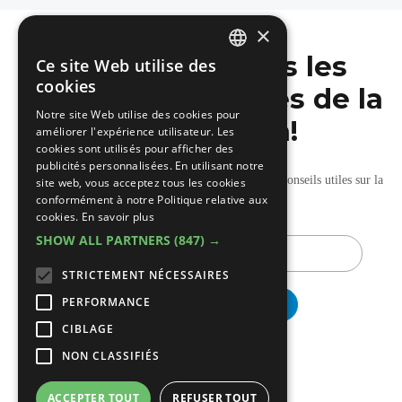
×
Ne manquez pas les
Ce site Web utilise des
DUTCH
cookies
dernières nouvelles de la
FRENCH
Notre site Web utilise des cookies pour
construction!
améliorer l'expérience utilisateur. Les
cookies sont utilisés pour afficher des
publicités personnalisées. En utilisant notre
Recevez nos mises à jour hebdomadaires pleines de conseils utiles sur la
site web, vous acceptez tous les cookies
conformément à notre Politique relative aux
construction et la rénovation.
cookies.
En savoir plus
SHOW ALL PARTNERS
(847) →
E-
mail
STRICTEMENT NÉCESSAIRES
PERFORMANCE
CIBLAGE
NON CLASSIFIÉS
ACCEPTER TOUT
REFUSER TOUT