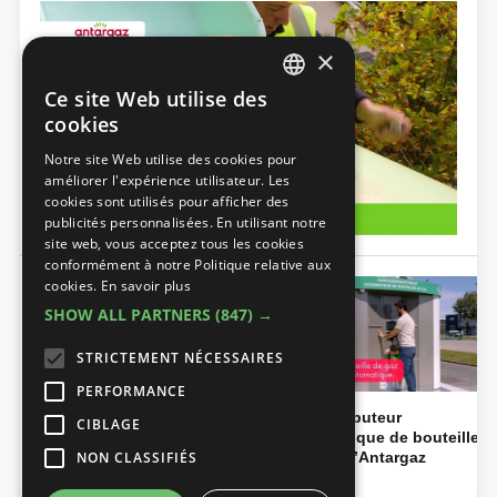
×
Ce site Web utilise des
DUTCH
cookies
FRENCH
Notre site Web utilise des cookies pour
améliorer l'expérience utilisateur. Les
cookies sont utilisés pour afficher des
publicités personnalisées. En utilisant notre
site web, vous acceptez tous les cookies
conformément à notre Politique relative aux
cookies.
En savoir plus
SHOW ALL PARTNERS
(847) →
STRICTEMENT NÉCESSAIRES
PERFORMANCE
Le placement d’une
Le distributeur
CIBLAGE
citerne de gaz propane
automatique de bouteilles
aérienne
de gaz d’Antargaz
NON CLASSIFIÉS
Énergie
Énergie