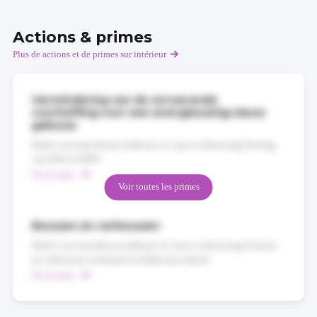
Actions & primes
Plus de actions et de primes sur intérieur
Vermindering van de onroerende
voorheffing voor een energiezuinig nieuw
gebouw
Enkel voor nieuwbouw, herbouw en 'casco-verbouwing' Korting
van 50% of 100%
Savoir plus
Voir toutes les primes
Bouwen en verbouwen
Enkel voor nieuwbouw, herbouw en 'casco-verbouwing' bouwen
en verbouwen contrueren en fabriceren erkend
Savoir plus