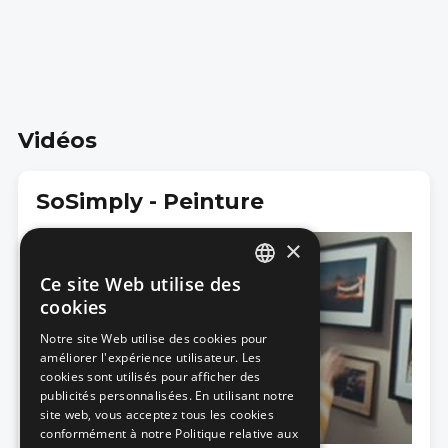
Vidéos
SoSimply - Peinture
×
Ce site Web utilise des
DUTCH
cookies
FRENCH
Notre site Web utilise des cookies pour
améliorer l'expérience utilisateur. Les
cookies sont utilisés pour afficher des
publicités personnalisées. En utilisant notre
site web, vous acceptez tous les cookies
conformément à notre Politique relative aux