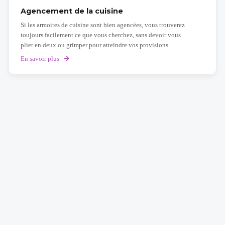
matériaux
utiliser
Agencement de la cuisine
dans
Si les armoires de cuisine sont bien agencées, vous trouverez
une
cuisine?
toujours facilement ce que vous cherchez, sans devoir vous
plier en deux ou grimper pour atteindre vos provisions.
En savoir plus
sur
Agencement
de
la
cuisine